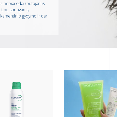
riebiai odai (putojantis
sų tipų spuogams,
ikamentinio gydymo ir dar