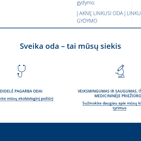
gydymo.
Į AKNĘ LINKUSI ODA
Į LINK
GYDYMO
Sveika oda – tai mūsų siekis
DIDELĖ PAGARBA ODAI
VEIKSMINGUMAS IR SAUGUMAS, 
MEDICININĖJE PRIEŽIŪRO
kite mūsų ekobiologinį požiūrį
Sužinokite daugiau apie mūsų kl
tyrimus