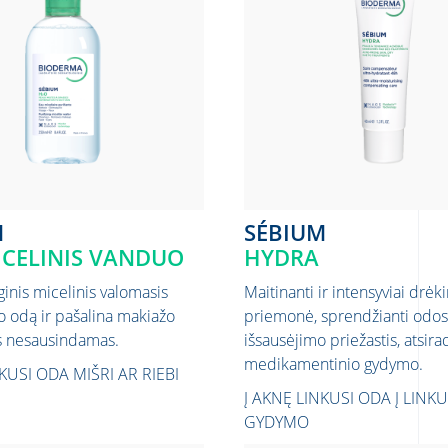
M
SÉBIUM
ICELINIS VANDUO
HYDRA
inis micelinis valomasis
Maitinanti ir intensyviai drėk
o odą ir pašalina makiažo
priemonė, sprendžianti odos
os nesausindamas.
išsausėjimo priežastis, atsir
medikamentinio gydymo.
NKUSI ODA
MIŠRI AR RIEBI
Į AKNĘ LINKUSI ODA
Į LINK
GYDYMO