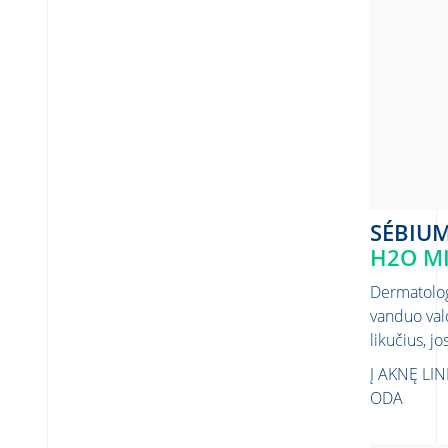
SÉBIU
H2O M
Dermatolog
vanduo val
likučius, j
Į AKNĘ LI
ODA