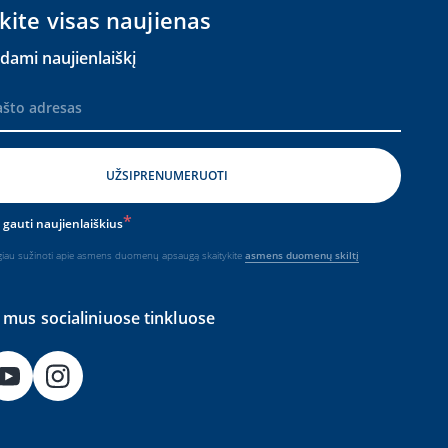
kite visas naujienas
dami naujienlaiškį
 gauti naujienlaiškius
iau sužinoti apie asmens duomenų apsaugą skaitykite
asmens duomenų skiltį
mus socialiniuose tinkluose