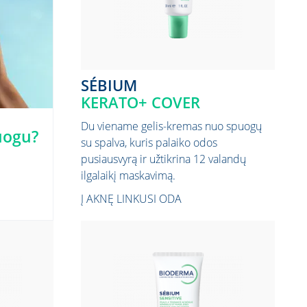
SÉBIUM
KERATO+ COVER
Du viename gelis-kremas nuo spuogų
uogu?
su spalva, kuris palaiko odos
pusiausvyrą ir užtikrina 12 valandų
ilgalaikį maskavimą.
Į AKNĘ LINKUSI ODA