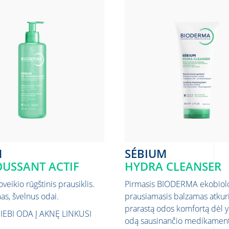
M
SÉBIUM
USSANT ACTIF
HYDRA CLEANSER
veikio rūgštinis prausiklis.
Pirmasis BIODERMA ekobiolo
as, švelnus odai.
prausiamasis balzamas atkuri
prarastą odos komfortą dėl y
RIEBI ODA
Į AKNĘ LINKUSI
odą sausinančio medikament