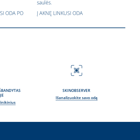
saulės.
USI ODA PO
Į AKNĘ LINKUSI ODA
IŠBANDYTAS
SKINOBSERVER
JE
Išanalizuokite savo odą
inikinius