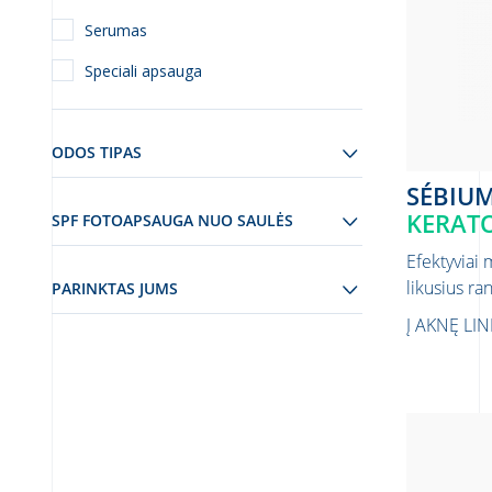
Serumas
Speciali apsauga
ODOS TIPAS
SÉBIU
KERAT
SPF FOTOAPSAUGA NUO SAULĖS
Efektyviai 
likusius ra
PARINKTAS JUMS
Į AKNĘ LI