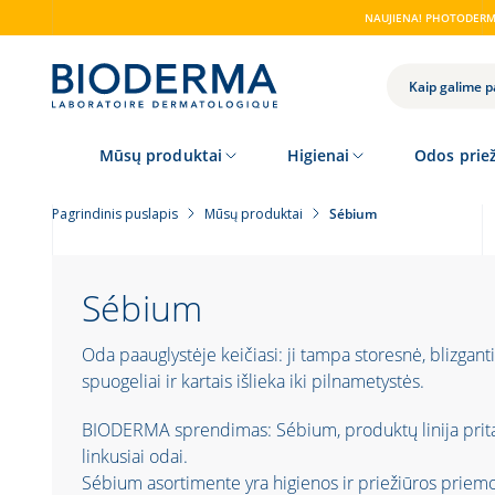
Skip
NAUJIENA! PHOTODERM 
to
main
content
PAIEŠKA
Mūsų produktai
Higienai
Odos priež
Pagrindinis puslapis
Mūsų produktai
Sébium
Sébium
Oda paauglystėje keičiasi: ji tampa storesnė, blizganti
spuogeliai ir kartais išlieka iki pilnametystės.
BIODERMA sprendimas: Sébium, produktų linija pritaik
linkusiai odai.
Sébium asortimente yra higienos ir priežiūros priemo