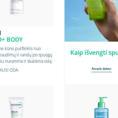
M
O+ BODY
me kūno purškiklis nuo
Kaip išvengti sp
raudimų ir randų po spuogų
iu nuramina ir skaistina odą.
Atrask dabar
NKUSI ODA