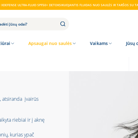
XDEFENSE ULTRA-FLUID SPF50+ DETOKSIKUOJANTIS FLUIDAS NUO SAULĖS IR TARŠOS SU T
iūrai
Apsaugai nuo saulės
Vaikams
Jūsų 
, atsiranda įvairūs
yta riebiai ir į aknę
nių, kurias ypač