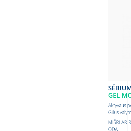
SÉBIU
GEL MO
Aktyvaus po
Gilus valym
MIŠRI AR 
ODA