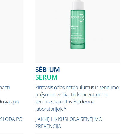
SÉBIUM
SERUM
inanti
Pirmasis odos netobulumus ir senėjimo
požymius veikiantis koncentruotas
adusias po
serumas sukurtas Bioderma
laboratorijoje*
USI ODA PO
Į AKNĘ LINKUSI ODA
SENĖJIMO
PREVENCIJA