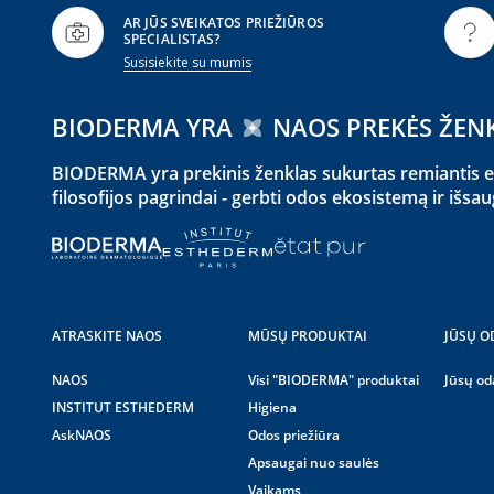
AR JŪS SVEIKATOS PRIEŽIŪROS
SPECIALISTAS?
Susisiekite su mumis
BIODERMA YRA
NAOS PREKĖS ŽEN
BIODERMA yra prekinis ženklas sukurtas remiantis ek
filosofijos pagrindai - gerbti odos ekosistemą ir išsau
ATRASKITE NAOS
MŪSŲ PRODUKTAI
JŪSŲ O
NAOS
Visi "BIODERMA" produktai
Jūsų od
INSTITUT ESTHEDERM
Higiena
AskNAOS
Odos priežiūra
Apsaugai nuo saulės
Vaikams