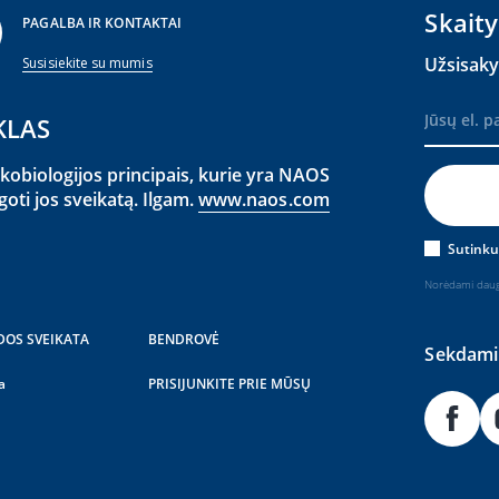
Skaity
PAGALBA IR KONTAKTAI
Užsisaky
Susisiekite su mumis
KLAS
obiologijos principais, kurie yra NAOS
goti jos sveikatą. Ilgam.
www.naos.com
Sutinku
Norėdami daug
DOS SVEIKATA
BENDROVĖ
Sekdami 
a
PRISIJUNKITE PRIE MŪSŲ