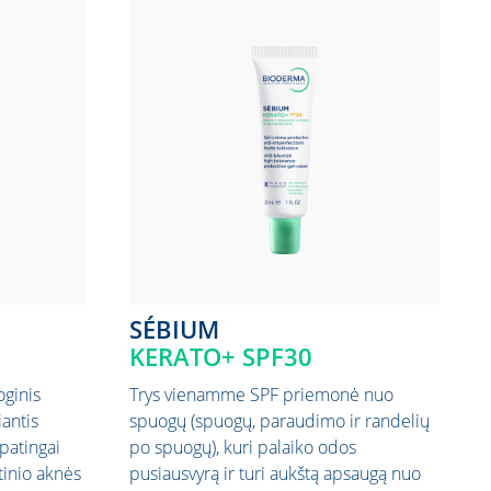
SÉBIUM
KERATO+ SPF30
ginis
Trys vienamme SPF priemonė nuo
antis
spuogų (spuogų, paraudimo ir randelių
patingai
po spuogų), kuri palaiko odos
inio aknės
pusiausvyrą ir turi aukštą apsaugą nuo