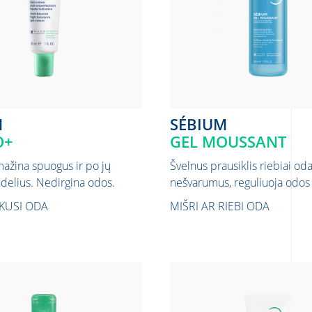
M
SÉBIUM
O+
GEL MOUSSANT
mažina spuogus ir po jų
Švelnus prausiklis riebiai oda
ndelius. Nedirgina odos.
nešvarumus, reguliuoja odos 
NKUSI ODA
MIŠRI AR RIEBI ODA