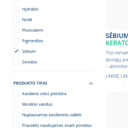
Hydrabio
Nodé
Photoderm
SÉBIU
Pigmentbio
KERAT
Sébium
Trys viena
spuogų, pa
Sensibio
– akimirksn
Į AKNĘ LI
PRODUKTO TIPAS
Kasdienė odos priežiūra
Micelinis vanduo
Nuplaunamas kasdieninis valiklis
Prausiklis naudojamas esant poreikiui