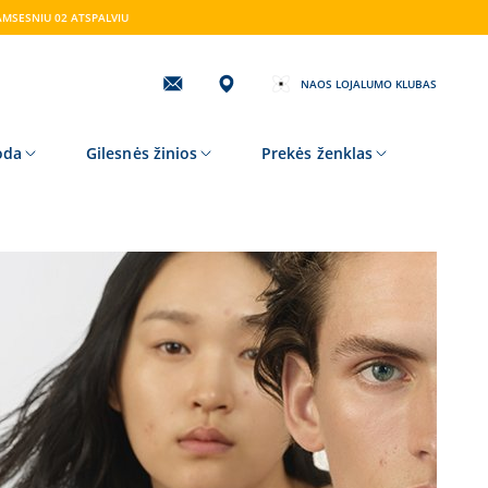
AMSESNIU 02 ATSPALVIU
NAOS LOJALUMO KLUBAS
Užprenumeruokite
mūsų
naujienlaiški!
oda
Gilesnės žinios
Prekės ženklas