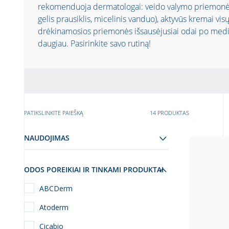
rekomenduoja dermatologai: veido valymo priemonės 
gelis prausiklis, micelinis vanduo), aktyvūs kremai vi
drėkinamosios priemonės išsausėjusiai odai po med
daugiau. Pasirinkite savo rutiną!
PATIKSLINKITE PAIEŠKĄ
14 PRODUKTAS
NAUDOJIMAS
ODOS POREIKIAI IR TINKAMI PRODUKTAI
ABCDerm
Atoderm
Cicabio