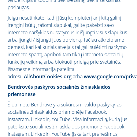
tendencijas ir tobulinti tiek svetainę, tiek ir teikiamas
paslaugas.
Jeigu nesutinkate, kad į Jūsų kompiuterį ar į kitą galinį
įrenginį būtų įrašomi slapukai, galite pakeisti savo
interneto naršyklės nustatymus ir išjungti visus slapukus
arba įjungti / išjungti juos po vieną. Tačiau atkreipiame
dėmesį, kad kai kuriais atvejais tai gali sulėtinti naršymo
internete spartą, apriboti tam tikrų interneto svetainių
funkcijų veikimą arba blokuoti prieigą prie svetainės.
 vietą
Išsamesnė informacija pateikta
adresu
AllAboutCookies.org
arba
www.google.com/priva
Bendrovės paskyros socialinės žiniasklaidos
 MŪSŲ NAUJIENLAIŠKI!
priemonėse
Šiuo metu Bendrovė yra sukūrusi ir valdo paskyrą/-as
aujienlaiški!
UBAS
socialinės žiniasklaidos priemonėje Facebook,
Instagram, LinkedIn, YouTube. Visą informaciją, kurią Jūs
pateiksite socialinės žiniasklaidos priemone Facebook,
Instagram, LinkedIn, YouTube (įskaitant pranešimus,