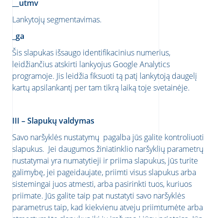
__utmv
Lankytojų segmentavimas.
_ga
Šis slapukas išsaugo identifikacinius numerius,
leidžiančius atskirti lankyojus Google Analytics
programoje. Jis leidžia fiksuoti tą patį lankytoją daugelį
kartų apsilankantį per tam tikrą laiką toje svetainėje.
III – Slapukų valdymas
Savo naršyklės nustatymų pagalba jūs galite kontroliuoti
slapukus. Jei daugumos žiniatinklio naršyklių parametrų
nustatymai yra numatytieji ir priima slapukus, jūs turite
galimybę, jei pageidaujate, priimti visus slapukus arba
sistemingai juos atmesti, arba pasirinkti tuos, kuriuos
priimate. Jūs galite taip pat nustatyti savo naršyklės
parametrus taip, kad kiekvienu atveju priimtumėte arba