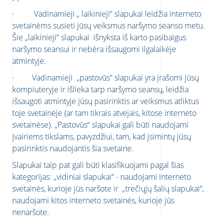
· Vadinamieji „ laikinieji“ slapukai leidžia interneto
svetainėms susieti jūsų veiksmus naršymo seanso metu.
Šie „laikinieji“ slapukai išnyksta iš karto pasibaigus
naršymo seansui ir nebėra išsaugomi ilgalaikėje
atmintyje.
· Vadinamieji „pastovūs“ slapukai yra įrašomi jūsų
kompiuteryje ir išlieka tarp naršymo seansų, leidžia
išsaugoti atmintyje jūsų pasirinktis ar veiksmus atliktus
toje svetainėje (ar tam tikrais atvejais, kitose interneto
svetainėse). „Pastovūs“ slapukai gali būti naudojami
įvairiems tikslams, pavyzdžiui, tam, kad įsimintų jūsų
pasirinktis naudojantis šia svetaine.
Slapukai taip pat gali būti klasifikuojami pagal šias
kategorijas: „vidiniai slapukai“ - naudojami interneto
svetainės, kurioje jūs naršote ir „trečiųjų šalių slapukai“,
naudojami kitos interneto svetainės, kurioje jūs
nenaršote.