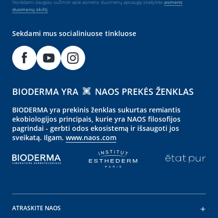
Norėdami daugiau sužinoti apie asmens duomenų apsaugą skaitykite
asmens
duomenų skiltį
Sekdami mus socialiniuose tinkluose
BIODERMA YRA
NAOS PREKĖS ŽENKLAS
BIODERMA yra prekinis ženklas sukurtas remiantis
ekobiologijos principais, kurie yra NAOS filosofijos
pagrindai - gerbti odos ekosistemą ir išsaugoti jos
sveikatą. Ilgam.
www.naos.com
ATRASKITE NAOS