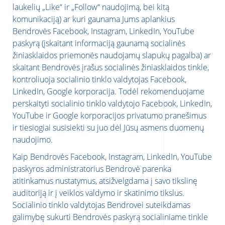
laukelių „Like“ ir „Follow“ naudojimą, bei kitą
komunikaciją) ar kuri gaunama Jums aplankius
Bendrovės Facebook, Instagram, LinkedIn, YouTube
ienlaiškius
paskyrą (įskaitant informaciją gaunamą socialinės
inoti apie asmens duomenų apsaugą
žiniasklaidos priemonės naudojamų slapukų pagalba) ar
e
asmens duomenų skiltį
skaitant Bendrovės įrašus socialinės žiniasklaidos tinkle,
kontroliuoja socialinio tinklo valdytojas Facebook,
LinkedIn, Google korporacija. Todėl rekomenduojame
perskaityti socialinio tinklo valdytojo Facebook, LinkedIn,
YouTube ir Google korporacijos privatumo pranešimus
ir tiesiogiai susisiekti su juo dėl Jūsų asmens duomenų
naudojimo.
Kaip Bendrovės Facebook, Instagram, LinkedIn, YouTube
paskyros administratorius Bendrovė parenka
atitinkamus nustatymus, atsižvelgdama į savo tikslinę
auditoriją ir į veiklos valdymo ir skatinimo tikslus.
Socialinio tinklo valdytojas Bendrovei suteikdamas
galimybę sukurti Bendrovės paskyrą socialiniame tinkle