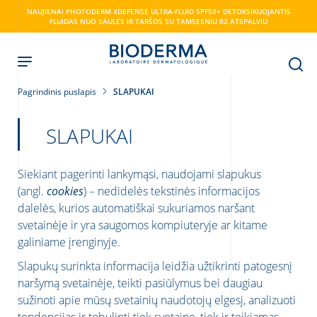
Skip
NAUJIENA! PHOTODERM XDEFENSE ULTRA-FLUID SPF50+ DETOKSIKUOJANTIS
to
FLUIDAS NUO SAULĖS IR TARŠOS SU TAMSESNIU 02 ATSPALVIU
main
content
Pagrindinis puslapis
SLAPUKAI
SLAPUKAI
Siekiant pagerinti lankymąsi, naudojami slapukus
(angl.
cookies
) – nedidelės tekstinės informacijos
dalelės, kurios automatiškai sukuriamos naršant
svetainėje ir yra saugomos kompiuteryje ar kitame
galiniame įrenginyje.
Slapukų surinkta informacija leidžia užtikrinti patogesnį
naršymą svetainėje, teikti pasiūlymus bei daugiau
sužinoti apie mūsų svetainių naudotojų elgesį, analizuoti