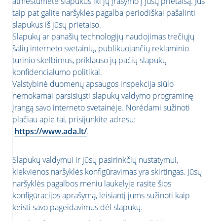
atmestumėte slapukus iki jų įrašymo į jūsų prietaisą. Jūs
taip pat galite naršyklės pagalba periodiškai pašalinti
slapukus iš jūsų prietaiso.
Slapukų ar panašių technologijų naudojimas trečiųjų
šalių interneto svetainių, publikuojančių reklaminio
turinio skelbimus, priklauso jų pačių slapukų
konfidencialumo politikai.
Valstybinė duomenų apsaugos inspekcija siūlo
nemokamai parsisiųsti slapukų valdymo programinę
įrangą savo interneto svetainėje. Norėdami sužinoti
plačiau apie tai, prisijunkite adresu:
https://www.ada.lt/
.
Slapukų valdymui ir jūsų pasirinkčių nustatymui,
kiekvienos naršyklės konfigūravimas yra skirtingas. Jūsų
naršyklės pagalbos meniu laukelyje rasite šios
konfigūracijos aprašymą, leisiantį jums sužinoti kaip
keisti savo pageidavimus dėl slapukų.