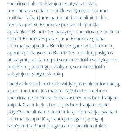
socialinio tinklo valdytojo nustatytais tikslais,
remdamasis socialinio tinklo valdytojo privatumo
politika. Tačiau Jums naudojantis socialiniu tinklu,
bendraujant su Bendrove per socialinį tinklą,
apsilankant Bendrovės paskyroje socialiniame tinkle ar
stebint Bendrovės įrašus jame Bendrovė gauna
informaciją apie Jus. Bendrovės gaunamų duomenų
apimtis priklauso nuo Bendrovės parinktų paskyros
nustatymų, susitarimų su socialinio tinklo valdytoju dėl
papildomų paslaugų užsakymo, socialinio tinklo
valdytojo nustatytų slapukų.
Facebook socialinio tinklo valdytojas renka informaciją,
kokio tipo turinį Jūs matote, ką veikiate Facebook
socialiniame tinkle, su kokiais asmenimis bendraujate,
kaip dažnai ir kiek laiko su jais bendraujate, esate
aktyvūs socialiniame tinkle ir kitą informaciją, įskaitant
informaciją apie Jūsų naudojamą galinį įrenginį.
Norėdami sužinoti daugiau apie socialinio tinklo