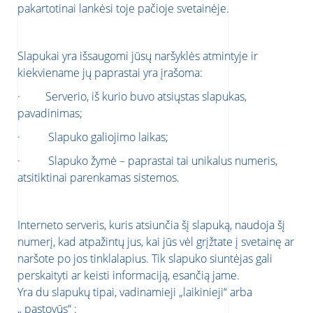
pakartotinai lankėsi toje pačioje svetainėje.
Slapukai yra išsaugomi jūsų naršyklės atmintyje ir
kiekviename jų paprastai yra įrašoma:
· Serverio, iš kurio buvo atsiųstas slapukas,
pavadinimas;
· Slapuko galiojimo laikas;
· Slapuko žymė – paprastai tai unikalus numeris,
atsitiktinai parenkamas sistemos.
Interneto serveris, kuris atsiunčia šį slapuką, naudoja šį
numerį, kad atpažintų jus, kai jūs vėl grįžtate į svetainę ar
naršote po jos tinklalapius. Tik slapuko siuntėjas gali
perskaityti ar keisti informaciją, esančią jame.
Yra du slapukų tipai, vadinamieji „laikinieji“ arba
„ pastovūs“ :