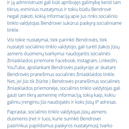
ir ją administruoti gali būti apribojęs galimybę keisti tam
tikrus, esminius nustatymus ir tokiu būdu Bendrovė
negali įtakoti, kokią informaciją apie Jus rinks socialinio
tinklo valdytojas Bendrovei sukūrus paskyrą socialiniame
tinkle.
Visi tokie nustatymai, tiek parinkti Bendrovės, tiek
nustatyti socialinio tinklo valdytojo, gali turėti įtakos Jūsų
asmens duomenų tvarkymui naudojantis socialinės
žiniasklaidos priemone Facebook, Instagram, LinkedIn,
YouTube, apsilankant Bendrovės paskyroje ar skaitant
Bendrovės pranešimus socialinės žiniasklaidos tinkle.
Net, jei Jūs tik žiūrite į Bendrovės pranešimus socialinės
žiniasklaidos priemonėje, socialinio tinklo valdytojas gali
gauti tam tikrą asmeninę informaciją, tokią kaip, kokiu
galiniu įrenginiu Jūs naudojatės ir koks Jūsų IP adresas.
Paprastai, socialinio tinklo valdytojas Jūsų asmens
duomenis (net ir tuos, kurie surinkti Bendrovei
pasirinkus papildomus paskyros nustatymus), tvarko