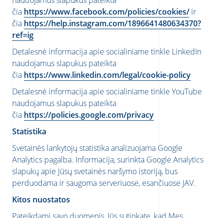
naudojamus slapukus pateikta
čia
https://www.facebook.com/policies/cookies/
ir
čia
https://help.instagram.com/1896641480634370?
ref=ig
Detalesnė informacija apie socialiniame tinkle LinkedIn
naudojamus slapukus pateikta
čia
https://www.linkedin.com/legal/cookie-policy
Detalesnė informacija apie socialiniame tinkle YouTube
naudojamus slapukus pateikta
čia
https://policies.google.com/privacy
Statistika
Svetainės lankytojų statistika analizuojama Google
Analytics pagalba. Informacija, surinkta Google Analytics
slapukų apie Jūsų svetainės naršymo istoriją, bus
perduodama ir saugoma serveriuose, esančiuose JAV.
Kitos nuostatos
Pateikdami savo duomenis, Jūs sutinkate, kad Mes