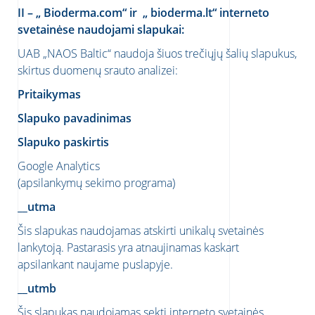
II – „ Bioderma.com“ ir „ bioderma.lt“ interneto
svetainėse naudojami slapukai:
UAB „NAOS Baltic“ naudoja šiuos trečiųjų šalių slapukus,
skirtus duomenų srauto analizei:
Pritaikymas
Slapuko pavadinimas
Slapuko paskirtis
Google Analytics
(apsilankymų sekimo programa)
__utma
Šis slapukas naudojamas atskirti unikalų svetainės
lankytoją. Pastarasis yra atnaujinamas kaskart
apsilankant naujame puslapyje.
__utmb
Šis slapukas naudojamas sekti interneto svetainės