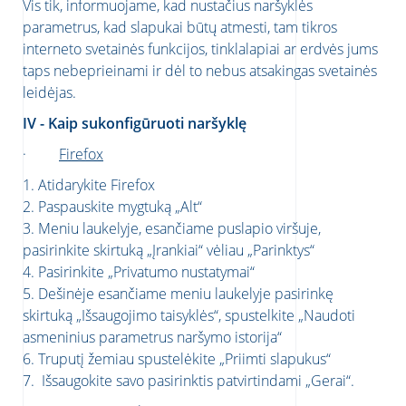
Vis tik, informuojame, kad nustačius naršyklės
parametrus, kad slapukai būtų atmesti, tam tikros
interneto svetainės funkcijos, tinklalapiai ar erdvės jums
taps nebeprieinami ir dėl to nebus atsakingas svetainės
leidėjas.
IV - Kaip sukonfigūruoti naršyklę
·
Firefox
1. Atidarykite Firefox
2. Paspauskite mygtuką „Alt“
3. Meniu laukelyje, esančiame puslapio viršuje,
pasirinkite skirtuką „Įrankiai“ vėliau „Parinktys“
4. Pasirinkite „Privatumo nustatymai“
5. Dešinėje esančiame meniu laukelyje pasirinkę
skirtuką „Išsaugojimo taisyklės“, spustelkite „Naudoti
asmeninius parametrus naršymo istorija“
6. Truputį žemiau spustelėkite „Priimti slapukus“
7. Išsaugokite savo pasirinktis patvirtindami „Gerai“.