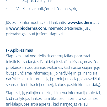
· III – Slapukų valdymas
· IV – Kaip sukonfigūruoti jūsų naršyklę
Jūs esate informuotas, kad lankantis
www.bioderma.lt
ir
www.bioderma.com
, interneto svetainėse, jūsų
prietaise gali būti įrašomi slapukai.
I - Apibrėžimas
Slapukas – tai nedidelis duomenų failas, paprastai
tekstinis - sudarytas iš raidžių ir skaičių, išsaugomas jūsų
prietaise ir naudojamas svetainės, kad naršančiajam joje
būtų siunčiama informacija į jo naršyklę ir įgalinanti šią
naršyklę siųsti informaciją į pirminį tinklalapį (pavyzdžiui,
seanso identifikacinį numerį, kalbos pasirinkimą ar datą).
Slapukai, jų galiojimo metu, įsimena informaciją apie tai,
kad naršytojas lankėsi tam tikruose interneto svetainės
tinklalapiuose arba apie tai, kad naršytojas vėliau