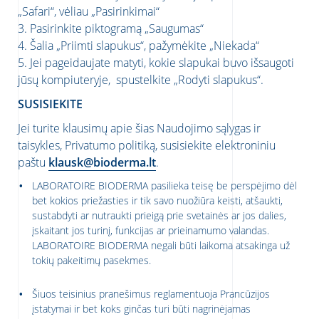
„Safari“, vėliau „Pasirinkimai“
3. Pasirinkite piktogramą „Saugumas“
4. Šalia „Priimti slapukus“, pažymėkite „Niekada“
5. Jei pageidaujate matyti, kokie slapukai buvo išsaugoti
jūsų kompiuteryje, spustelkite „Rodyti slapukus“.
SUSISIEKITE
Jei turite klausimų apie šias Naudojimo sąlygas ir
taisykles, Privatumo politiką, susisiekite elektroniniu
paštu
klausk@bioderma.lt
.
LABORATOIRE BIODERMA pasilieka teisę be perspėjimo dėl
bet kokios priežasties ir tik savo nuožiūra keisti, atšaukti,
sustabdyti ar nutraukti prieigą prie svetainės ar jos dalies,
įskaitant jos turinį, funkcijas ar prieinamumo valandas.
LABORATOIRE BIODERMA negali būti laikoma atsakinga už
tokių pakeitimų pasekmes.
Šiuos teisinius pranešimus reglamentuoja Prancūzijos
įstatymai ir bet koks ginčas turi būti nagrinėjamas