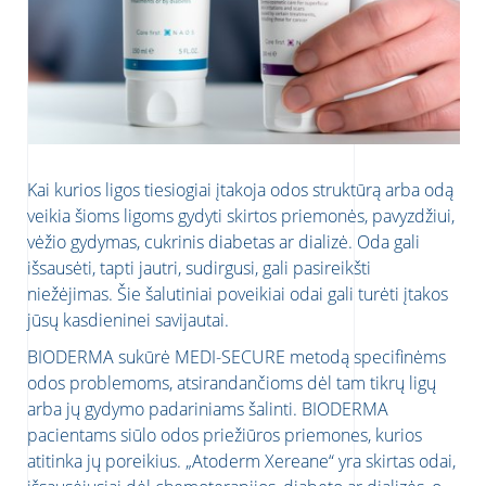
Kai kurios ligos tiesiogiai įtakoja odos struktūrą arba odą
veikia šioms ligoms gydyti skirtos priemonės, pavyzdžiui,
vėžio gydymas, cukrinis diabetas ar dializė. Oda gali
išsausėti, tapti jautri, sudirgusi, gali pasireikšti
niežėjimas. Šie šalutiniai poveikiai odai gali turėti įtakos
jūsų kasdieninei savijautai.
BIODERMA sukūrė MEDI-SECURE metodą specifinėms
odos problemoms, atsirandančioms dėl tam tikrų ligų
arba jų gydymo padariniams šalinti. BIODERMA
pacientams siūlo odos priežiūros priemones, kurios
atitinka jų poreikius. „Atoderm Xereane“ yra skirtas odai,