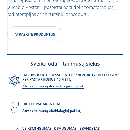
išsausėjusiai dėl chemoterapijos, diabeto ar dializės, o
„Cicabio Restor“ - pažeistai odai dėl chemoterapijos,
radioterapijos ar chirurginių procedūrų.
ATRASKITE PRODUKTUS
Sveika oda – tai mūsų siekis
DARBAS KARTU SU SVEIKATOS PRIEŽIŪROS SPECIALISTAIS
PER PASTARUOSIUS 40 METŲ
Atraskite mūsų dermatologinę patirtį
DIDELĖ PAGARBA ODAI
Atraskite mūsų ekobiologinį požiūrį
VEIKSMINGUMAS IR SAUGUMAS, IŠBANDYTAS