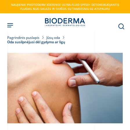
Skip
NAUJIENA! PHOTODERM XDEFENSE ULTRA-FLUID SPF50+ DETOKSIKUOJANTIS
to
FLUIDAS NUO SAULĖS IR TARŠOS SU TAMSESNIU 02 ATSPALVIU
main
content
Pagrindinis puslapis
Jūsų oda
Oda susilpnėjusi dėl gydymo ar ligų