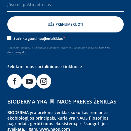
Sutinku gauti naujienlaiškius
Norėdami daugiau sužinoti apie asmens duomenų apsaugą skaitykite
asmens
duomenų skiltį
Sekdami mus socialiniuose tinkluose
BIODERMA YRA
NAOS PREKĖS ŽENKLAS
BIODERMA yra prekinis ženklas sukurtas remiantis
ekobiologijos principais, kurie yra NAOS filosofijos
pagrindai - gerbti odos ekosistemą ir išsaugoti jos
sveikatą. Ilgam.
www.naos.com