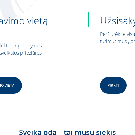
avimo vietą
Užsisaky
Peržiūrėkite vis
turimus mūsų pr
duktus ir pasiūlymus
 sveikatos priežiūros
MO VIETĄ
PIRKTI
Sveika oda – tai mūsų siekis