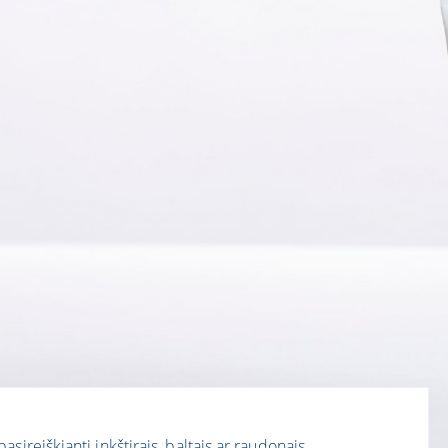
ireiškianti inkštirais, baltais ar raudonais