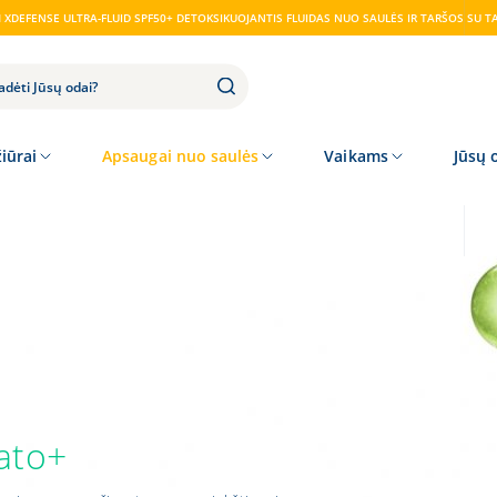
XDEFENSE ULTRA-FLUID SPF50+ DETOKSIKUOJANTIS FLUIDAS NUO SAULĖS IR TARŠOS SU T
iūrai
Apsaugai nuo saulės
Vaikams
Jūsų 
ato+