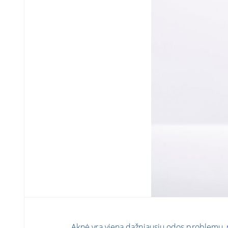
Aknė yra viena dažniausių odos problemų, pas