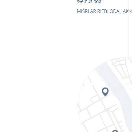
švelnus odai.
MIŠRI AR RIEBI ODA
Į AK