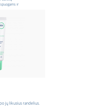
 spuogams ir
RMA.
po jų likusius randelius.