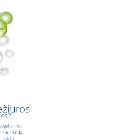
ežiūros
dos?
uogai ar net
ar sausa oda,
i aukštą