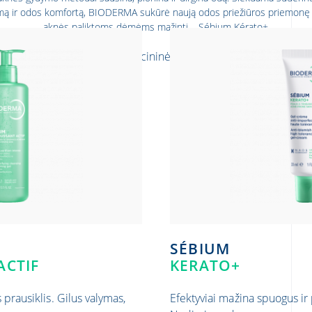
ą ir odos komfortą, BIODERMA sukūrė naują odos priežiūros priemonę
aknės paliktoms dėmėms mažinti – Sébium Kérato+.
Alergologė, medicininės strategijos vadovė, BIODE
AG Michèle
,
SÉBIUM
ACTIF
KERATO+
 prausiklis. Gilus valymas,
Efektyviai mažina spuogus ir 