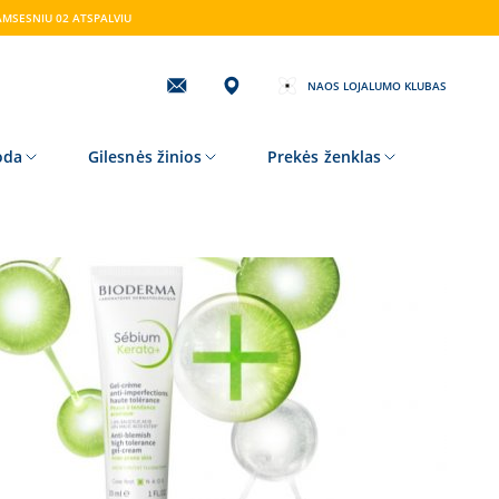
AMSESNIU 02 ATSPALVIU
NAOS LOJALUMO KLUBAS
Užprenumeruokite
mūsų
naujienlaiški!
oda
Gilesnės žinios
Prekės ženklas