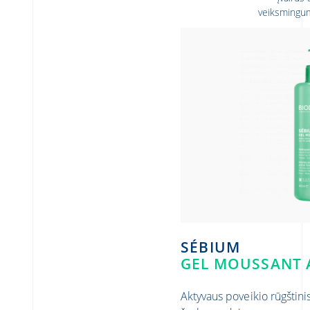
veiksmingum
SAY
SÉBIUM
GEL MOUSSANT 
Aktyvaus poveikio rūgštinis