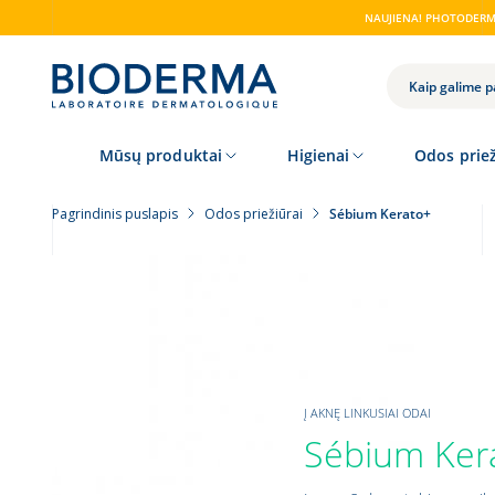
Skip
NAUJIENA! PHOTODERM 
to
main
content
PAIEŠKA
Mūsų produktai
Higienai
Odos priež
Pagrindinis puslapis
Odos priežiūrai
Sébium Kerato+
Į AKNĘ LINKUSIAI ODAI
Sébium Ker