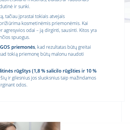
idutinė ir sunki.
 tačiau įprastai tokiais atvejais
prižiūrima kosmetinėmis priemonėmis. Kai
 agresyvios odai – ją dirginti, sausinti. Kitos yra
iančios spuogus.
GOS priemonės
, kad rezultatas būtų greitai
 kad tokią priemonę būtų malonu naudoti
litinės rūgštys
(1,8 % salicilo rūgšties ir 10 %
šių ir gilesnius jos sluoksnius taip mažindamos
irginant odos.