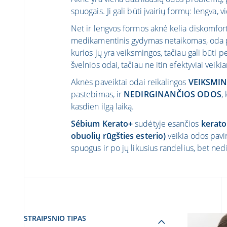
spuogais. Ji gali būti įvairių formų: lengva, v
Net ir lengvos formos aknė kelia diskomfortą,
medikamentinis gydymas netaikomas, oda 
kurios jų yra veiksmingos, tačiau gali būti per
švelnios odai, tačiau ne itin efektyviai veik
Aknės paveiktai odai reikalingos
VEIKSMIN
pastebimas, ir
NEDIRGINANČIOS ODOS
,
kasdien ilgą laiką.
Sébium Kerato+
sudėtyje esančios
kerato
obuolių rūgšties esterio)
veikia odos pavir
spuogus ir po jų likusius randelius, bet ned
STRAIPSNIO TIPAS