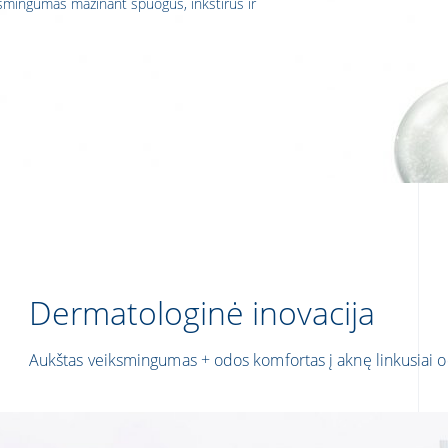
ksmingumas mažinant spuogus, inkštirus ir
Dermatologinė inovacija
Aukštas veiksmingumas + odos komfortas į aknę linkusiai o