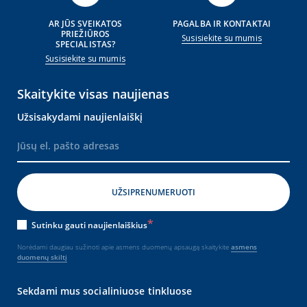
AR JŪS SVEIKATOS
PAGALBA IR KONTAKTAI
PRIEŽIŪROS
Susisiekite su mumis
SPECIALISTAS?
Susisiekite su mumis
Skaitykite visas naujienas
Užsisakydami naujienlaiškį
Sutinku gauti naujienlaiškius
Norėdami daugiau sužinoti apie asmens duomenų apsaugą skaitykite
asmens
duomenų skiltį
Sekdami mus socialiniuose tinkluose