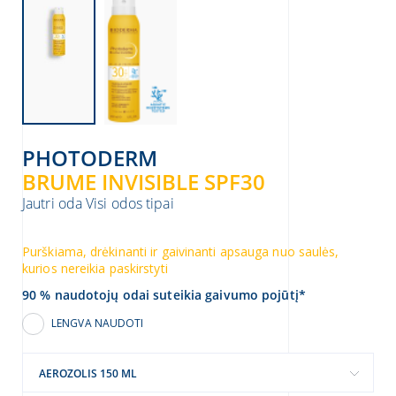
ienlaiškius
inoti apie asmens duomenų apsaugą
e
asmens duomenų skiltį
PHOTODERM
BRUME INVISIBLE SPF30
Jautri oda
Visi odos tipai
Purškiama, drėkinanti ir gaivinanti apsauga nuo saulės,
kurios nereikia paskirstyti
90 % naudotojų odai suteikia gaivumo pojūtį*
LENGVA NAUDOTI
AEROZOLIS 150 ML