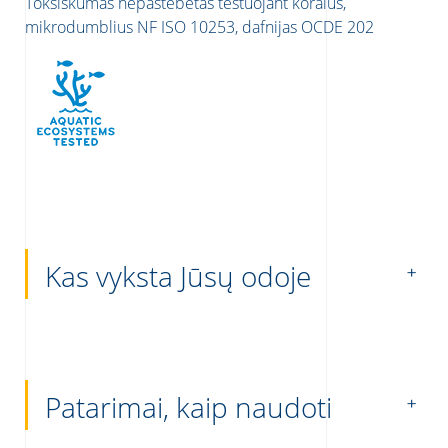
Toksiškumas nepastebėtas testuojant koralus,
mikrodumblius NF ISO 10253, dafnijas OCDE 202
Kas vyksta Jūsų odoje
Patarimai, kaip naudoti