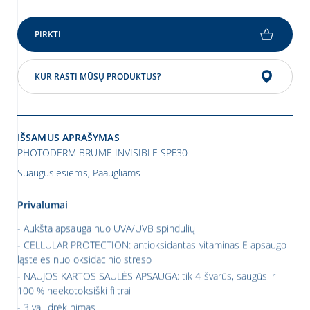
PIRKTI
KUR RASTI MŪSŲ PRODUKTUS?
IŠSAMUS APRAŠYMAS
PHOTODERM BRUME INVISIBLE SPF30
Suaugusiesiems, Paaugliams
Privalumai
Aukšta apsauga nuo UVA/UVB spindulių
CELLULAR PROTECTION: antioksidantas vitaminas E apsaugo
ląsteles nuo oksidacinio streso
NAUJOS KARTOS SAULĖS APSAUGA: tik 4 švarūs, saugūs ir
100 % neekotoksiški filtrai
3 val. drėkinimas