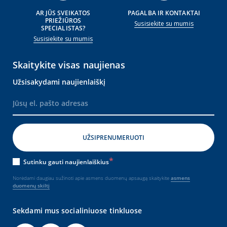
AR JŪS SVEIKATOS
PAGALBA IR KONTAKTAI
PRIEŽIŪROS
Susisiekite su mumis
SPECIALISTAS?
Susisiekite su mumis
Skaitykite visas naujienas
Užsisakydami naujienlaiškį
Sutinku gauti naujienlaiškius
Norėdami daugiau sužinoti apie asmens duomenų apsaugą skaitykite
asmens
duomenų skiltį
Sekdami mus socialiniuose tinkluose