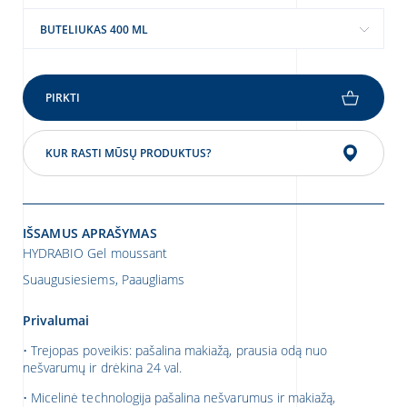
BUTELIUKAS 400 ML
ienlaiškius
inoti apie asmens duomenų apsaugą
PIRKTI
e
asmens duomenų skiltį
KUR RASTI MŪSŲ PRODUKTUS?
IŠSAMUS APRAŠYMAS
HYDRABIO Gel moussant
Suaugusiesiems, Paaugliams
Privalumai
• Trejopas poveikis: pašalina makiažą, prausia odą nuo
nešvarumų ir drėkina 24 val.
• Micelinė technologija pašalina nešvarumus ir makiažą,