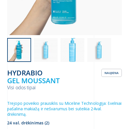
 vietą
HYDRABIO
NAUJIENA
GEL MOUSSANT
 MŪSŲ NAUJIENLAIŠKI!
Visi odos tipai
aujienlaiški!
UBAS
Trejopo poveikio prausiklis su Miceline Technologija: švelniai
pašalina makiažą ir nešvarumus bei suteikia 24val.
drėkinimą.
24 val. drėkinimas (2)